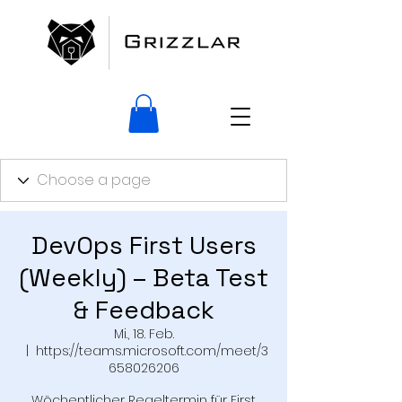
DevOps First Users
(Weekly) – Beta Test
& Feedback
Mi., 18. Feb.
  |  
https://teams.microsoft.com/meet/3
658026206
Wöchentlicher Regeltermin für First