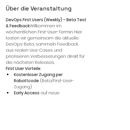
Über die Veranstaltung
DevOps First Users (Weekly) – Beta Test 
& Feedback
Willkommen im 
wöchentlichen First-User-Termin. Hier 
testen wir gemeinsam die aktuelle 
DevOps-Beta, sammeln Feedback 
aus realen Use-Cases und 
priorisieren Verbesserungen direkt für 
die nächsten Releases.
First User Vorteile:
Kostenloser Zugang per 
Rabattcode
 (Beta/First-User-
Zugang)
Early Access
 auf neue 
Features/Apps vor dem offiziellen 
Release
Mitgestaltung
: Dein Feedback 
fließt direkt in Roadmap & 
Prioritäten ein
Ablauf (ca. 30–60 min):