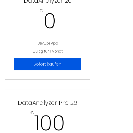
DataAnalyzer 26
0€
0
€
DevOps App
Gültig für 1 Monat
Sofort kaufen
DataAnalyzer Pro 26
100€
100
€