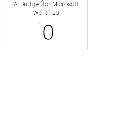
AI Bridge (for Microsoft
Word) 26
0€
0
€
Gültig für 6 Monate
Sofort kaufen
AI Bridge (for Coding)
26
€