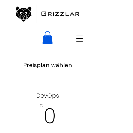
Preisplan wählen
DevOps
0€
0
€