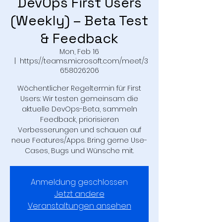
DevOps First Users
(Weekly) – Beta Test
& Feedback
Mon, Feb 16
  |  
https://teams.microsoft.com/meet/3
658026206
Wöchentlicher Regeltermin für First
Users: Wir testen gemeinsam die
aktuelle DevOps-Beta, sammeln
Feedback, priorisieren
Verbesserungen und schauen auf
neue Features/Apps. Bring gerne Use-
Cases, Bugs und Wünsche mit.
Anmeldung geschlossen
Jetzt andere
Veranstaltungen ansehen