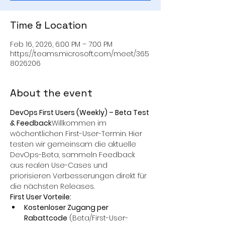
Time & Location
Feb 16, 2026, 6:00 PM – 7:00 PM
https://teams.microsoft.com/meet/365
8026206
About the event
DevOps First Users (Weekly) – Beta Test 
& Feedback
Willkommen im 
wöchentlichen First-User-Termin. Hier 
testen wir gemeinsam die aktuelle 
DevOps-Beta, sammeln Feedback 
aus realen Use-Cases und 
priorisieren Verbesserungen direkt für 
die nächsten Releases.
First User Vorteile:
Kostenloser Zugang per 
Rabattcode
 (Beta/First-User-