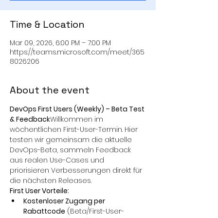
Time & Location
Mar 09, 2026, 6:00 PM – 7:00 PM
https://teams.microsoft.com/meet/365
8026206
About the event
DevOps First Users (Weekly) – Beta Test 
& Feedback
Willkommen im 
wöchentlichen First-User-Termin. Hier 
testen wir gemeinsam die aktuelle 
DevOps-Beta, sammeln Feedback 
aus realen Use-Cases und 
priorisieren Verbesserungen direkt für 
die nächsten Releases.
First User Vorteile:
Kostenloser Zugang per 
Rabattcode
 (Beta/First-User-