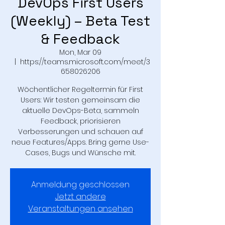
DevOps First Users
(Weekly) – Beta Test
& Feedback
Mon, Mar 09
  |  
https://teams.microsoft.com/meet/3
658026206
Wöchentlicher Regeltermin für First
Users: Wir testen gemeinsam die
aktuelle DevOps-Beta, sammeln
Feedback, priorisieren
Verbesserungen und schauen auf
neue Features/Apps. Bring gerne Use-
Cases, Bugs und Wünsche mit.
Anmeldung geschlossen
Jetzt andere
Veranstaltungen ansehen