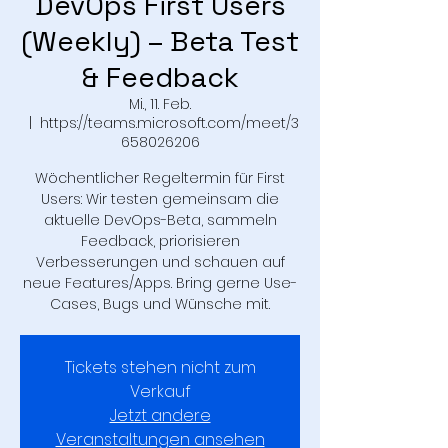
DevOps First Users
(Weekly) – Beta Test
& Feedback
Mi., 11. Feb.
  |  
https://teams.microsoft.com/meet/3
658026206
Wöchentlicher Regeltermin für First
Users: Wir testen gemeinsam die
aktuelle DevOps-Beta, sammeln
Feedback, priorisieren
Verbesserungen und schauen auf
neue Features/Apps. Bring gerne Use-
Cases, Bugs und Wünsche mit.
Tickets stehen nicht zum
Verkauf
Jetzt andere
Veranstaltungen ansehen