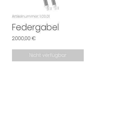
Artikelnummer: 1.03.01
Federgabel
Preis
2.000,00 €
Nicht verfügbar
Datenschutz & Impressum
AGB
Kontakt
Um keine Neuigkeiten zu verpassen, folgt unseren
Social-Media Kanälen.